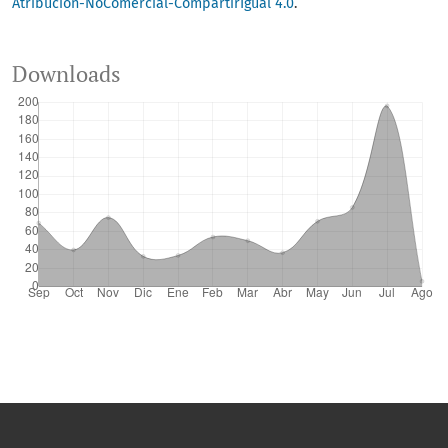
Atribución-NoComercial-CompartirIgual 4.0
.
Downloads