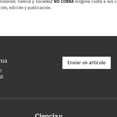
linarios: Ciencia y Sociedad
NO COBRA
ninguna cuota a sus c
ión, edición y publicación.
oma
Enviar un artículo
h
ol