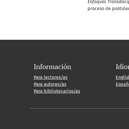
Enfoques Transdiscip
proceso de postulac
Información
Idi
Para lectores/as
Englis
Para autores/as
Españ
Para bibliotecarios/as