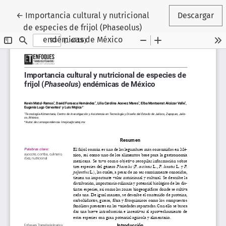
Volver a los detalles del artículo
←
Importancia cultural y nutricional
Descargar
de especies de frijol (Phaseolus)
endémicas de México