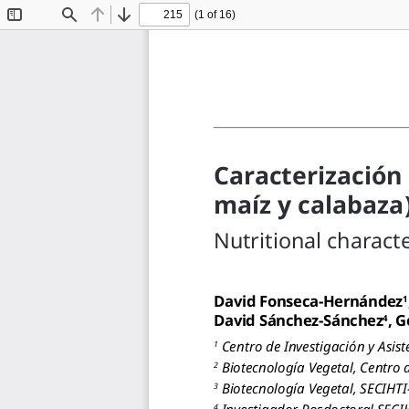
(1 of 16)
Toggle
Find
Previous
Next
Sidebar
Caracterización 
maíz y calabaza
Nutritional charact
David Fonseca-Hernández
1
Dav
id S
ánchez-Sánchez
, G
4
 Centro de Investigación y Asist
1
 Biotecnología Vegetal, Centro 
2
 Biotecnología Vegetal, SECIHTI
3
 Investigador Posdoctoral SECIH
4