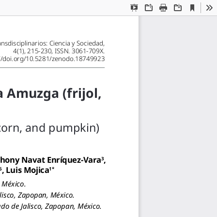
Current
Presentation
Open
Print
Download
To
View
Mode
nsdisciplinarios: Ciencia y Sociedad,
4(1), 215-230, ISSN. 3061-709X.
://doi.org/10.5281/zenodo.18749923
 Amuzga (frijol, 
 corn, and pumpkin)
Jho
ny Navat Enríquez-Vara
, 
3
, Luis Mojica
6
1*
 México.
alisco, Zapopan, México.
ado de Jalisco, Zapopan, México.