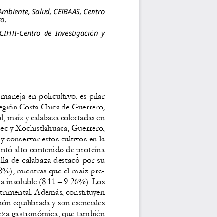
 Ambiente, Salud, CEIBAAS, Centro 
o.
CIHTI-Centro  de  Investigación  y  
aneja en policultivo, es pilar 
 región Costa Chica de Guerrero, 
ol, maíz y calabaza colectadas en 
ec y Xochistlahuaca, Guerrero, 
y conservar estos cultivos en la 
ntó alto contenido de proteína 
illa de calabaza destacó por su 
48%), mientras que el maíz pre
-
a insoluble (8.11 – 9.26%). Los 
utrimental. Además, constituyen 
ión equilibrada y son esenciales 
queza gastronómica, que también 