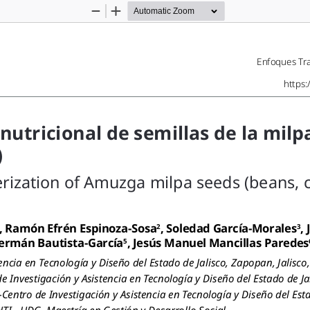
Zoom
Zoom
Out
In
Enfoques Tra
https
nutricional de semillas de la milpa
)
erization of Amuzga milpa seeds (beans,
, R
amón Efrén Espinoza-Sos
a
, Soledad García-Morales
, 
2
3
er
mán Bautista-García
, Jesú
s Manuel
Mancillas Paredes
5
encia en Tecnología y Diseño del Estado de Jalisco, Zapopan, Jalisco,
de Investigación y Asistencia en Tecnología y Diseño del Estado de J
-Centro de Investigación y Asistencia en Tecnología y Diseño del Est
TI - UDG, Maestría en Gestión y Desarrollo Social.