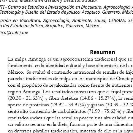
TI 
- Centro de Estudios e Investigación en Biocultura, Agroecología,
 Tecnología y Diseño del Estado de Jalisco, Acapulco, Guerrero, Méxic
gación  en  Biocultura,  Agroecología,  Ambiente,  Salud,  CEIBAAS,  SE
o del Estado de Jalisco, Acapulco, Guerrero, México.
jica@ciatej.mx
Resumen
La milpa Amuzga es un agroecosistema tradicional que se m
fundamental en la identidad cultural y base alimentaria de la
México.  Se evaluó el contenido nutricional de semillas de frij
parcelas tradicionales de milpa en los municipios de Ometep
con el propósito de revalorizarlas como fuente de nutrientes 
región Amuzga. Los resultados mostraron que el frijol prese
(20.30 - 21.63%) y fibra dietética (14.86 - 15.27%), la sem
aporte de proteínas (29.92 - 34.97%) y grasas (30.39 - 32.
sentó alto contenido de carbohidratos (71.99 - 75.63%) y fibr
resultados indican que las semillas poseen una alta calidad n
un valioso recurso en la dieta, forman parte de una alimentac
en diversos platillos tradicionales, muestra de ello es la ri