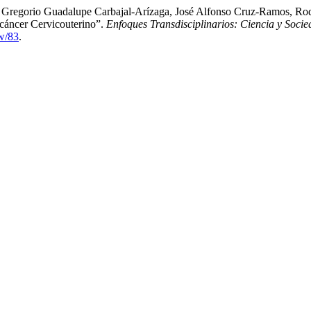
l, Gregorio Guadalupe Carbajal-Arízaga, José Alfonso Cruz-Ramos, Ro
cáncer Cervicouterino”.
Enfoques Transdisciplinarios: Ciencia y Soci
ew/83
.